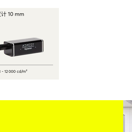
计 10 mm
 - 12 000 cd/m²