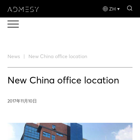
sea
ZH
News
New China office location
New China office location
2017年11月10日